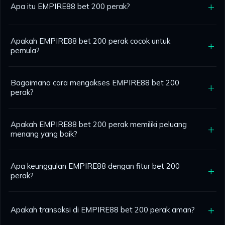
Apa itu EMPIRE88 bet 200 perak?
Apakah EMPIRE88 bet 200 perak cocok untuk
pemula?
Bagaimana cara mengakses EMPIRE88 bet 200
perak?
Apakah EMPIRE88 bet 200 perak memiliki peluang
menang yang baik?
Apa keunggulan EMPIRE88 dengan fitur bet 200
perak?
Apakah transaksi di EMPIRE88 bet 200 perak aman?