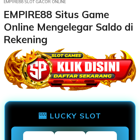
EMPIRE88 SLOT GACOR ONLINE
EMPIRE88 Situs Game
Online Mengelegar Saldo di
Rekening
🎰 LUCKY SLOT