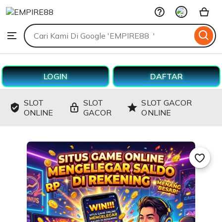
EMPIRE88
Skip
to
Search
Browse
ontent
for
items
or
shops
LOGIN
DAFTAR
SLOT
SLOT
SLOT GACOR
ONLINE
GACOR
ONLINE