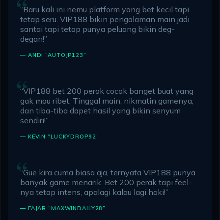
“Baru kali ini nemu platform yang bet kecil tapi
tetap seru. VIP188 bikin pengalaman main jadi
santai tapi tetap punya peluang bikin deg-
degan!”
— ANDI “AUTOJP123”
“VIP188 bet 200 perak cocok banget buat yang
gak mau ribet. Tinggal main, nikmatin gamenya,
dan tiba-tiba dapet hasil yang bikin senyum
sendiri!”
— KEVIN “LUCKYDROP92”
“Gue kira cuma biasa aja, ternyata VIP188 punya
banyak game menarik. Bet 200 perak tapi feel-
nya tetap intens, apalagi kalau lagi hoki!”
— FAJAR “MAXWINDAILY28”