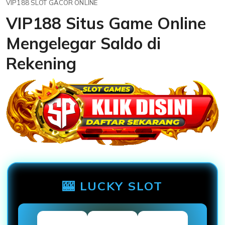
VIP188 SLOT GACOR ONLINE
VIP188 Situs Game Online
Mengelegar Saldo di
Rekening
🎰 LUCKY SLOT