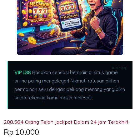
VIP188
Rasakan sensasi bermain di situs game
online paling mengelegar! Nikmati ratusan pilihan
permainan seru dengan peluang menang yang bikin
saldo rekening kamu makin melesat.
288.564 Orang Telah Jackpot Dalam 24 Jam Terakhir!
Price:
Rp 10.000