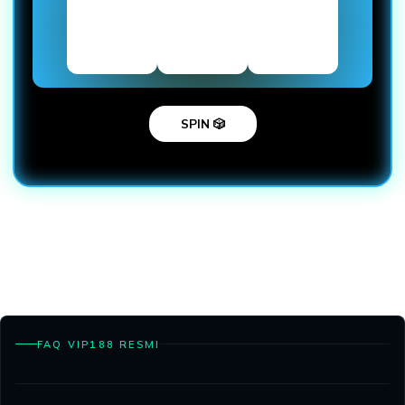
SPIN 🎲
Loading...
FAQ VIP188 RESMI