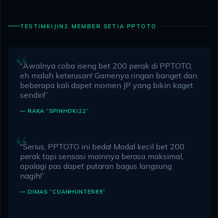
TESTIMKIJIN2 MEMBER SETIA PPTOTO
"Awalnya coba iseng bet 200 perak di PPTOTO,
eh malah keterusan! Gamenya ringan banget dan
beberapa kali dapet momen JP yang bikin kaget
sendiri!”
— RAKA “SPINHOKI22”
"Serius, PPTOTO ini beda! Modal kecil bet 200
perak tapi sensasi mainnya berasa maksimal,
apalagi pas dapet putaran bagus langsung
nagih!”
— DIMAS “CUANHUNTER89”