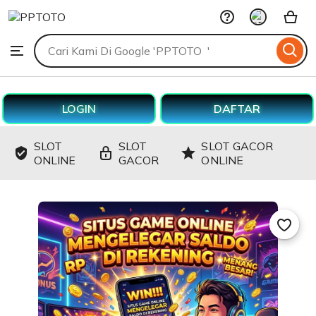
PPTOTO
Skip
to
Search
Browse
ontent
for
items
or
shops
LOGIN
DAFTAR
SLOT
SLOT
SLOT GACOR
ONLINE
GACOR
ONLINE