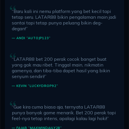
“Baru kali ini nemu platform yang bet kecil tapi
tetap seru. LATAR88 bikin pengalaman main jadi
santai tapi tetap punya peluang bikin deg-
degan!”
— ANDI “AUTOJP123”
“LATAR88 bet 200 perak cocok banget buat
yang gak mau ribet. Tinggal main, nikmatin
gamenya, dan tiba-tiba dapet hasil yang bikin
senyum sendiri!”
— KEVIN “LUCKYDROP92”
“Gue kira cuma biasa aja, ternyata LATAR88
punya banyak game menarik. Bet 200 perak tapi
feel-nya tetap intens, apalagi kalau lagi hoki!”
— FAJAR “MAXWINDAILY28”