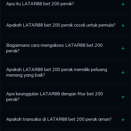
Apa itu LATAR88 bet 200 perak?
Apakah LATAR88 bet 200 perak cocok untuk pemula?
Bagaimana cara mengakses LATAR88 bet 200
perak?
Apakah LATAR88 bet 200 perak memiliki peluang
menang yang baik?
Apa keunggulan LATAR88 dengan fitur bet 200
perak?
Apakah transaksi di LATAR88 bet 200 perak aman?