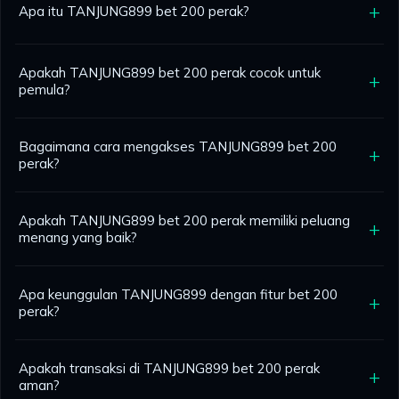
Apa itu TANJUNG899 bet 200 perak?
Apakah TANJUNG899 bet 200 perak cocok untuk
pemula?
Bagaimana cara mengakses TANJUNG899 bet 200
perak?
Apakah TANJUNG899 bet 200 perak memiliki peluang
menang yang baik?
Apa keunggulan TANJUNG899 dengan fitur bet 200
perak?
Apakah transaksi di TANJUNG899 bet 200 perak
aman?