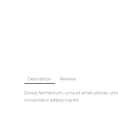
Skip
to
content
Description
Reviews
Donec fermentum, urna sit amet ultrices ultri
consectetur adipiscing elit.